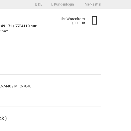
DE
Kundenlogin
Merkzettel
n
Ihr Warenkorb
0,00 EUR
9 171 / 7784110 nur
Chat...!
n
 erstellen
FC-7440 / MFC-7840
wort vergessen?
ck )