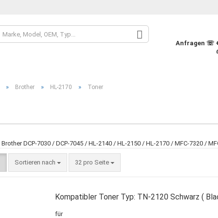
Sprache auswähle
Anfragen ☏ +4
Währung auswähle
»
»
»
Brother
HL-2170
Toner
Lieferland
Konto
r Brother DCP-7030 / DCP-7045 / HL-2140 / HL-2150 / HL-2170 / MFC-7320 / M
Pass
Sortieren nach
32 pro Seite
Kompatibler Toner Typ: TN-2120 Schwarz ( Bla
für