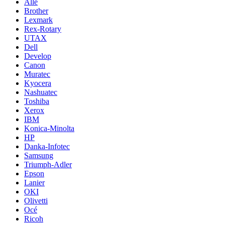
Alle
Brother
Lexmark
Rex-Rotary
UTAX
Dell
Develop
Canon
Muratec
Kyocera
Nashuatec
Toshiba
Xerox
IBM
Konica-Minolta
HP
Danka-Infotec
Samsung
Triumph-Adler
Epson
Lanier
OKI
Olivetti
Océ
Ricoh