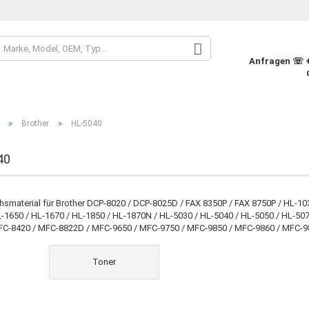
Sprache auswähle
Anfragen ☏ +4
Währung auswähle
»
»
Brother
HL-5040
Lieferland
40
Konto
hsmaterial für Brother DCP-8020 / DCP-8025D / FAX 8350P / FAX 8750P / HL-103
L-1650 / HL-1670 / HL-1850 / HL-1870N / HL-5030 / HL-5040 / HL-5050 / HL-5
Pass
FC-8420 / MFC-8822D / MFC-9650 / MFC-9750 / MFC-9850 / MFC-9860 / MFC-9
Toner