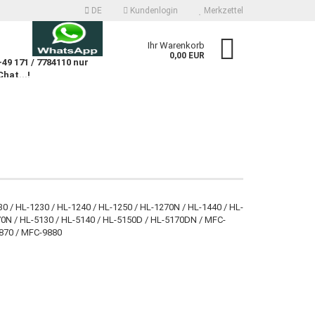
DE
Kundenlogin
Merkzettel
n
Ihr Warenkorb
0,00 EUR
9 171 / 7784110 nur
Chat...!
n
 erstellen
0 / HL-1230 / HL-1240 / HL-1250 / HL-1270N / HL-1440 / HL-
070N / HL-5130 / HL-5140 / HL-5150D / HL-5170DN / MFC-
wort vergessen?
870 / MFC-9880