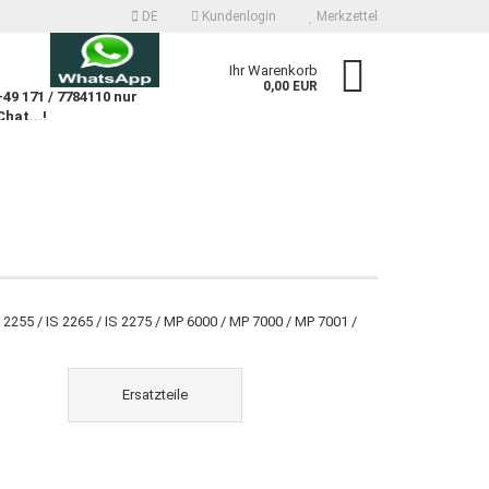
DE
Kundenlogin
Merkzettel
n
Ihr Warenkorb
0,00 EUR
9 171 / 7784110 nur
Chat...!
n
 erstellen
S 2255 / IS 2265 / IS 2275 / MP 6000 / MP 7000 / MP 7001 /
wort vergessen?
Ersatzteile