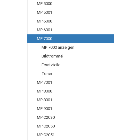
MP 5000
MP 5001
MP 6000
MP 6001
MP 7000
MP 7000 anzeigen
Bildtrommel
Ersatzteile
Toner
MP 7001
MP 8000
MP 8001
MP 9001
MP C2030
MP C2050
MP C2051