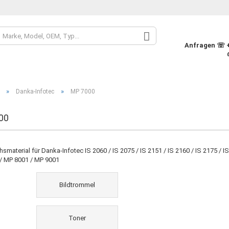
Sprache auswähle
Anfragen ☏ +4
Währung auswähle
»
»
Danka-Infotec
MP 7000
Lieferland
00
Konto
smaterial für Danka-Infotec IS 2060 / IS 2075 / IS 2151 / IS 2160 / IS 2175 / I
/ MP 8001 / MP 9001
Pass
Bildtrommel
Toner