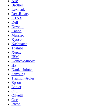
Alle
Brother
Lexmark
Rex-Rotary
UTAX
Dell
Develop
Canon
Muratec
Kyocera
Nashuatec
Toshiba
Xerox
IBM
Konica-Minolta
HP
Danka-Infotec
Samsung
Triumph-Adler
Epson
Lanier
OKI
Olivetti
Océ
Ricoh