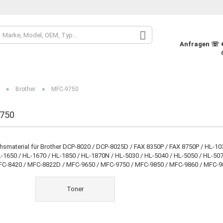
Sprache auswähle
Anfragen ☏ +4
Währung auswähle
»
»
Brother
MFC-9750
Lieferland
750
Konto
hsmaterial für Brother DCP-8020 / DCP-8025D / FAX 8350P / FAX 8750P / HL-103
L-1650 / HL-1670 / HL-1850 / HL-1870N / HL-5030 / HL-5040 / HL-5050 / HL-5
Pass
FC-8420 / MFC-8822D / MFC-9650 / MFC-9750 / MFC-9850 / MFC-9860 / MFC-9
Toner