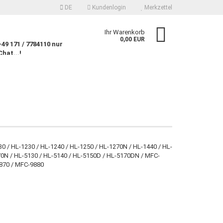
DE
Kundenlogin
Merkzettel
n
Ihr Warenkorb
0,00 EUR
9 171 / 7784110 nur
Chat...!
n
 erstellen
0 / HL-1230 / HL-1240 / HL-1250 / HL-1270N / HL-1440 / HL-
070N / HL-5130 / HL-5140 / HL-5150D / HL-5170DN / MFC-
wort vergessen?
870 / MFC-9880