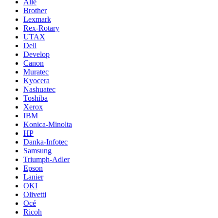
Alle
Brother
Lexmark
Rex-Rotary
UTAX
Dell
Develop
Canon
Muratec
Kyocera
Nashuatec
Toshiba
Xerox
IBM
Konica-Minolta
HP
Danka-Infotec
Samsung
Triumph-Adler
Epson
Lanier
OKI
Olivetti
Océ
Ricoh