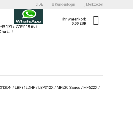
DE
Kundenlogin
Merkzettel
n
Ihr Warenkorb
0,00 EUR
9 171 / 7784110 nur
Chat...!
n
 erstellen
BP312DN / LBP312DNF / LBP312X / MF520 Series / MF522X /
wort vergessen?