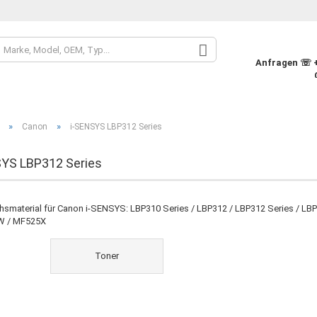
Sprache auswähle
Anfragen ☏ +4
Währung auswähle
»
»
Canon
i-SENSYS LBP312 Series
Lieferland
SYS LBP312 Series
Konto
hsmaterial für Canon i-SENSYS: LBP310 Series / LBP312 / LBP312 Series / L
 / MF525X
Pass
Toner