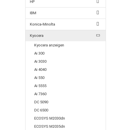
HP
IBM
Konica-Minolta
Kyocera
Kyocera anzeigen
Ai 300
Ai 3030
Ai 4040
Ai 550
Ai 5555
Ai 7360
DC 5090
DC 6500
ECOSYS M2030dn
ECOSYS M2035dn