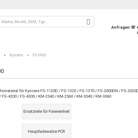
Sprache auswähle
Anfragen ☏ +4
Währung auswähle
»
»
Kyocera
FS-3900
Lieferland
00
Konto
hsmaterial für Kyocera FS-1120D / FS-1320 / FS-1370 / FS-2000DN / FS-2020D
/ FS-4200 / FS-4300 / KM-2540 / KM-2560 / KM-3040 / KM-3060
Pass
Ersatzteile für Fixiereinheit
Hauptladewalze PCR