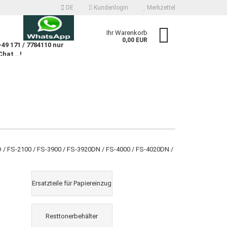
DE
Kundenlogin
Merkzettel
n
Ihr Warenkorb
0,00 EUR
9 171 / 7784110 nur
Chat...!
n
 erstellen
 / FS-2100 / FS-3900 / FS-3920DN / FS-4000 / FS-4020DN /
wort vergessen?
Ersatzteile für Papiereinzug
Resttonerbehälter