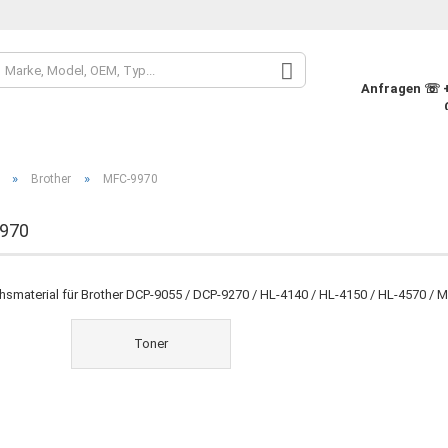
Sprache auswähle
Anfragen ☏ +4
Währung auswähle
»
»
Brother
MFC-9970
Lieferland
970
Konto
hsmaterial für Brother DCP-9055 / DCP-9270 / HL-4140 / HL-4150 / HL-4570 /
Pass
Toner