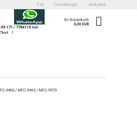
DE
Kundenlogin
Merkzettel
n
Ihr Warenkorb
0,00 EUR
9 171 / 7784110 nur
Chat...!
n
 erstellen
 MFC-9460 / MFC-9465 / MFC-9970
wort vergessen?