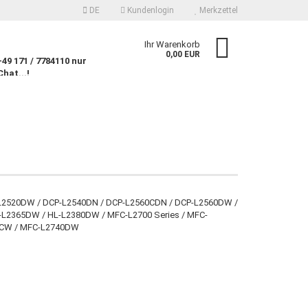
DE
Kundenlogin
Merkzettel
n
Ihr Warenkorb
0,00 EUR
9 171 / 7784110 nur
Chat...!
n
 erstellen
CP-L2520DW / DCP-L2540DN / DCP-L2560CDN / DCP-L2560DW /
-L2365DW / HL-L2380DW / MFC-L2700 Series / MFC-
wort vergessen?
0CW / MFC-L2740DW