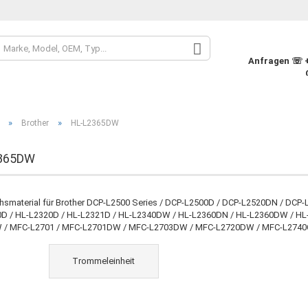
Sprache auswähle
Anfragen ☏ +4
Währung auswähle
»
»
Brother
HL-L2365DW
Lieferland
365DW
Konto
hsmaterial für Brother DCP-L2500 Series / DCP-L2500D / DCP-L2520DN / D
D / HL-L2320D / HL-L2321D / HL-L2340DW / HL-L2360DN / HL-L2360DW / HL
Pass
 / MFC-L2701 / MFC-L2701DW / MFC-L2703DW / MFC-L2720DW / MFC-L274
Trommeleinheit