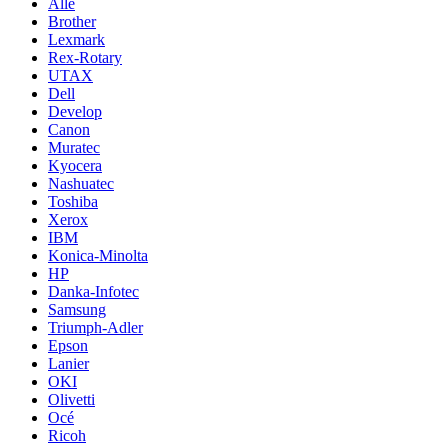
Alle
Brother
Lexmark
Rex-Rotary
UTAX
Dell
Develop
Canon
Muratec
Kyocera
Nashuatec
Toshiba
Xerox
IBM
Konica-Minolta
HP
Danka-Infotec
Samsung
Triumph-Adler
Epson
Lanier
OKI
Olivetti
Océ
Ricoh