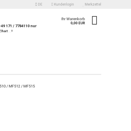
DE
Kundenlogin
Merkzettel
n
Ihr Warenkorb
0,00 EUR
9 171 / 7784110 nur
Chat...!
n
 erstellen
F510 / MF512 / MF515
wort vergessen?