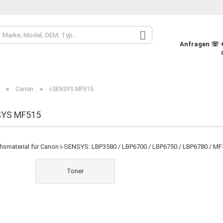
Sprache auswähle
Anfragen ☏ +4
Währung auswähle
»
»
Canon
i-SENSYS MF515
Lieferland
SYS MF515
Konto
hsmaterial für Canon i-SENSYS: LBP3580 / LBP6700 / LBP6750 / LBP6780 / M
Pass
Toner