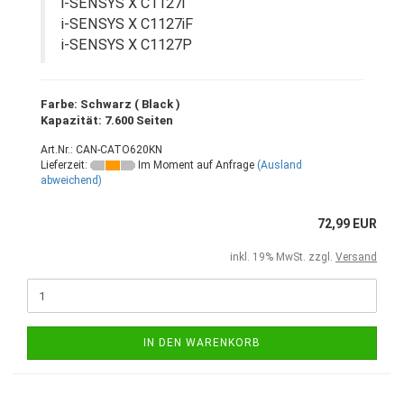
i-SENSYS X C1127i
i-SENSYS X C1127iF
i-SENSYS X C1127P
Farbe: Schwarz ( Black )
Kapazität: 7.600 Seiten
Art.Nr.: CAN-CATO620KN
Lieferzeit:
Im Moment auf Anfrage
(Ausland
abweichend)
72,99 EUR
inkl. 19% MwSt. zzgl.
Versand
IN DEN WARENKORB