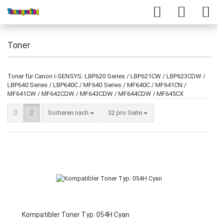
Toner
Toner für Canon i-SENSYS: LBP620 Series / LBP621CW / LBP623CDW /
LBP640 Series / LBP640C / MF640 Series / MF640C / MF641CN /
MF641CW / MF642CDW / MF643CDW / MF644CDW / MF645CX
Sortieren nach
32 pro Seite
Kompatibler Toner Typ: 054H Cyan