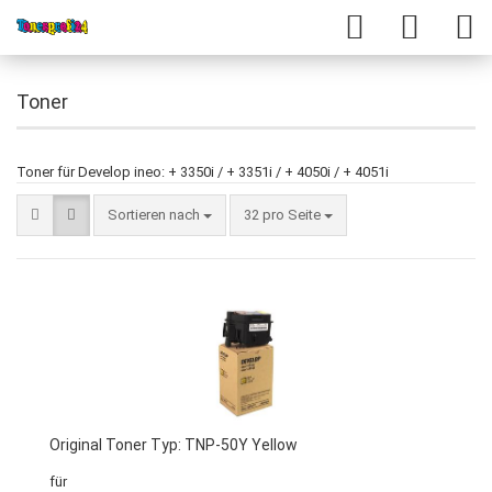
Toner
Toner für Develop ineo: + 3350i / + 3351i / + 4050i / + 4051i
Sortieren nach
32 pro Seite
Original Toner Typ: TNP-50Y Yellow
für