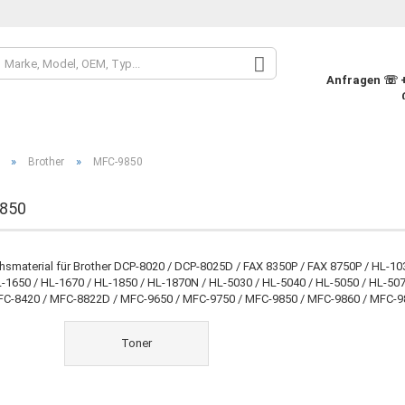
Sprache auswähle
Anfragen ☏ +4
Währung auswähle
»
»
Brother
MFC-9850
Lieferland
850
Konto
hsmaterial für Brother DCP-8020 / DCP-8025D / FAX 8350P / FAX 8750P / HL-103
L-1650 / HL-1670 / HL-1850 / HL-1870N / HL-5030 / HL-5040 / HL-5050 / HL-5
Pass
FC-8420 / MFC-8822D / MFC-9650 / MFC-9750 / MFC-9850 / MFC-9860 / MFC-9
Toner