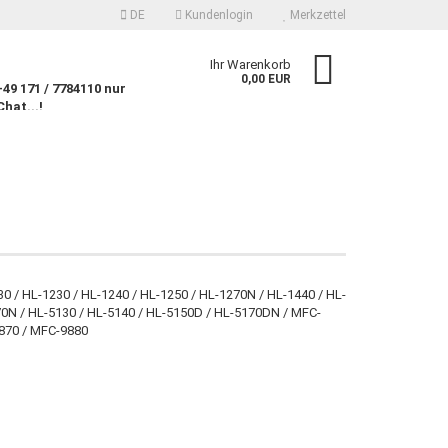
DE
Kundenlogin
Merkzettel
n
Ihr Warenkorb
0,00 EUR
9 171 / 7784110 nur
Chat...!
n
 erstellen
0 / HL-1230 / HL-1240 / HL-1250 / HL-1270N / HL-1440 / HL-
070N / HL-5130 / HL-5140 / HL-5150D / HL-5170DN / MFC-
wort vergessen?
870 / MFC-9880