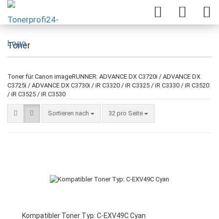
Toner
Toner für Canon imageRUNNER: ADVANCE DX C3720i / ADVANCE DX
C3725i / ADVANCE DX C3730i / iR C3320 / iR C3325 / iR C3330 / iR C3520
/ iR C3525 / iR C3530
Sortieren nach
32 pro Seite
Kompatibler Toner Typ: C-EXV49C Cyan