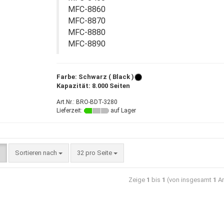
MFC-8860
MFC-8870
MFC-8880
MFC-8890
Farbe: Schwarz ( Black )
Kapazität: 8.000 Seiten
Art.Nr.: BRO-BDT-3280
Lieferzeit:
auf Lager
Sortieren nach
32 pro Seite
Zeige
1
bis
1
(von insgesamt
1
Ar