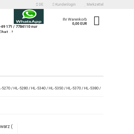
DE
Kundenlogin
Merkzettel
n
Ihr Warenkorb
0,00 EUR
9 171 / 7784110 nur
Chat...!
n
 erstellen
-5270 / HL-5280 / HL-5340 / HL-5350 / HL-5370 / HL-5380 /
wort vergessen?
warz (