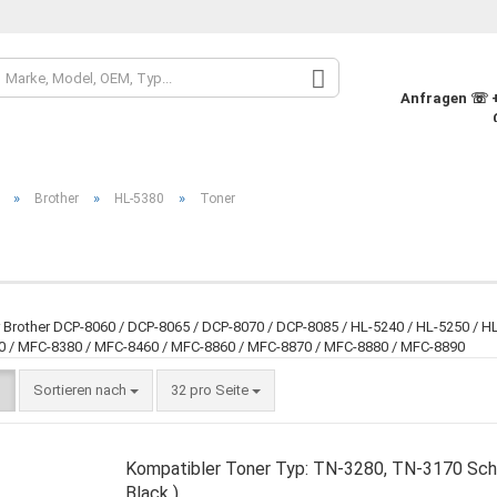
Sprache auswähle
Anfragen ☏ +4
Währung auswähle
»
»
»
Brother
HL-5380
Toner
Lieferland
Konto
 Brother DCP-8060 / DCP-8065 / DCP-8070 / DCP-8085 / HL-5240 / HL-5250 / HL
 / MFC-8380 / MFC-8460 / MFC-8860 / MFC-8870 / MFC-8880 / MFC-8890
Pass
Sortieren nach
32 pro Seite
Kompatibler Toner Typ: TN-3280, TN-3170 Sch
Black )